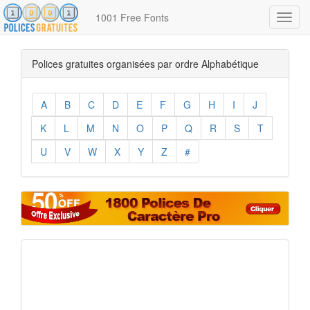
1001 Free Fonts
Toggl
navig
Polices gratuites organisées par ordre Alphabétique
A
B
C
D
E
F
G
H
I
J
K
L
M
N
O
P
Q
R
S
T
U
V
W
X
Y
Z
#