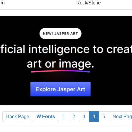
rn
Rock/Stone
Back Page
W Fonts
1
2
3
4
5
Next Pa