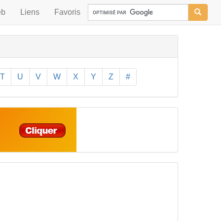
eb
Liens
Favoris
T
U
V
W
X
Y
Z
#