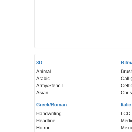
3D
Bitm
Animal
Brus
Arabic
Calli
Army/Stencil
Celti
Asian
Chri
Greek/Roman
Italic
Handwriting
LCD
Headline
Medi
Horror
Mexi