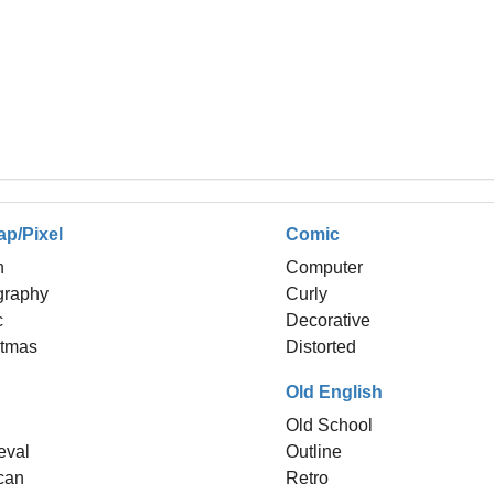
ap/Pixel
Comic
h
Computer
graphy
Curly
c
Decorative
stmas
Distorted
Old English
Old School
eval
Outline
can
Retro