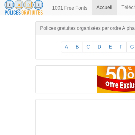
(current)
Accueil
Téléch
1001 Free Fonts
Polices gratuites organisées par ordre Alph
A
B
C
D
E
F
G