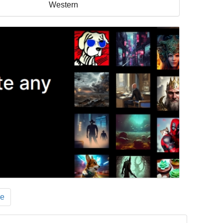
Western
ge