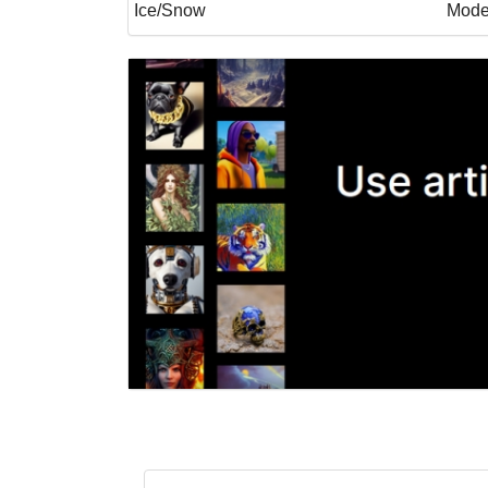
Ice/Snow
Mode