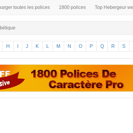
arger toutes les polices
1800 polices
Top Hebergeur w
abétique
H
I
J
K
L
M
N
O
P
Q
R
S